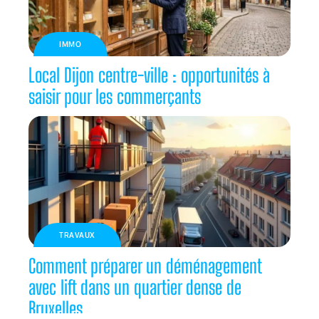
IMMO
Local Dijon centre-ville : opportunités à
saisir pour les commerçants
TRAVAUX
Comment préparer un déménagement
avec lift dans un quartier dense de
Bruxelles