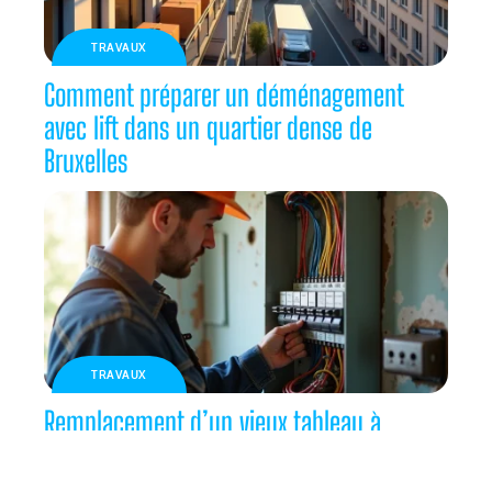
TRAVAUX
Comment préparer un déménagement
avec lift dans un quartier dense de
Bruxelles
TRAVAUX
Remplacement d’un vieux tableau à
fusibles par des disjoncteurs : sécurité et
confort