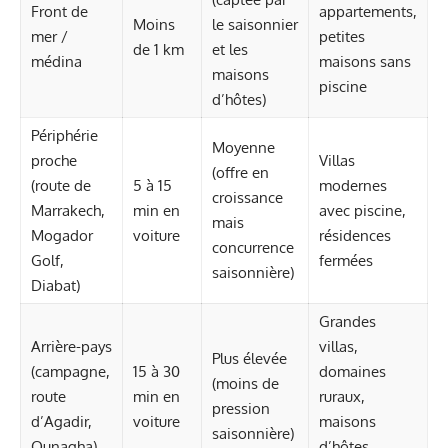
Front de
appartements,
Moins
le saisonnier
mer /
petites
de 1 km
et les
médina
maisons sans
maisons
piscine
d’hôtes)
Périphérie
Moyenne
proche
Villas
(offre en
(route de
5 à 15
modernes
croissance
Marrakech,
min en
avec piscine,
mais
Mogador
voiture
résidences
concurrence
Golf,
fermées
saisonnière)
Diabat)
Grandes
Arrière-pays
villas,
Plus élevée
(campagne,
15 à 30
domaines
(moins de
route
min en
ruraux,
pression
d’Agadir,
voiture
maisons
saisonnière)
Ounagha)
d’hôtes