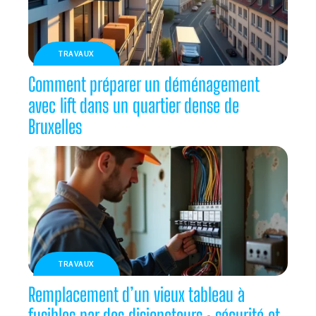
TRAVAUX
Comment préparer un déménagement
avec lift dans un quartier dense de
Bruxelles
TRAVAUX
Remplacement d’un vieux tableau à
fusibles par des disjoncteurs : sécurité et