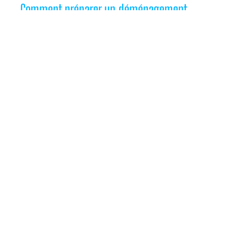
Comment préparer un déménagement
avec lift dans un quartier dense de
Bruxelles
TRAVAUX
Remplacement d’un vieux tableau à
fusibles par des disjoncteurs : sécurité et
confort