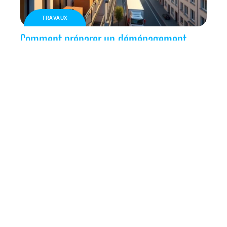
TRAVAUX
Comment préparer un déménagement
avec lift dans un quartier dense de
Bruxelles
TRAVAUX
Remplacement d’un vieux tableau à
fusibles par des disjoncteurs : sécurité et
confort