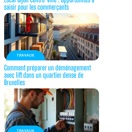
saisir pour les commerçants
TRAVAUX
Comment préparer un déménagement
avec lift dans un quartier dense de
Bruxelles
TRAVAUX