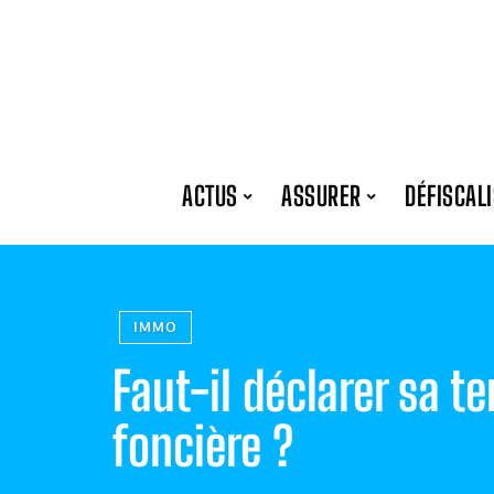
ACTUS
ASSURER
DÉFISCAL
IMMO
Faut-il déclarer sa te
foncière ?