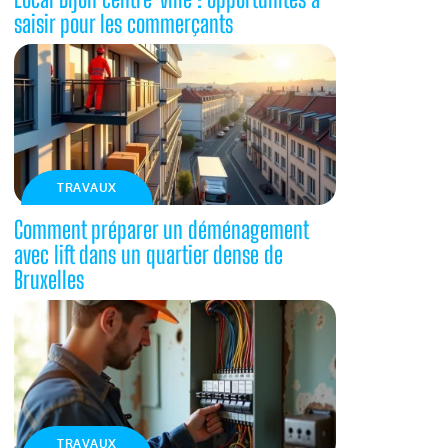
saisir pour les commerçants
TRAVAUX
Comment préparer un déménagement
avec lift dans un quartier dense de
Bruxelles
TRAVAUX