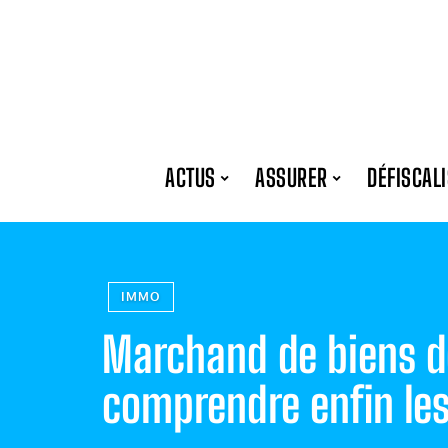
ACTUS
ASSURER
DÉFISCAL
IMMO
Marchand de biens d
comprendre enfin les 