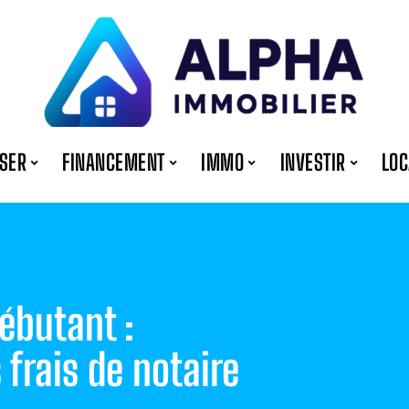
ISER
FINANCEMENT
IMMO
INVESTIR
LOC
ébutant :
frais de notaire