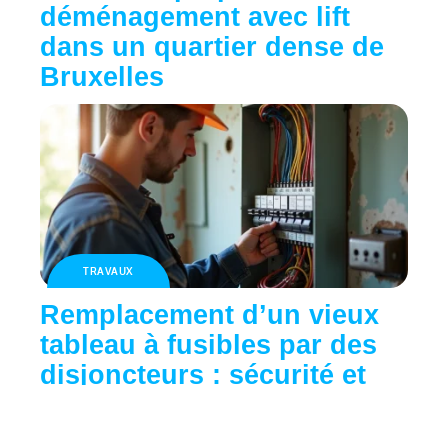
déménagement avec lift
dans un quartier dense de
Bruxelles
TRAVAUX
Remplacement d’un vieux
tableau à fusibles par des
disjoncteurs : sécurité et
confort