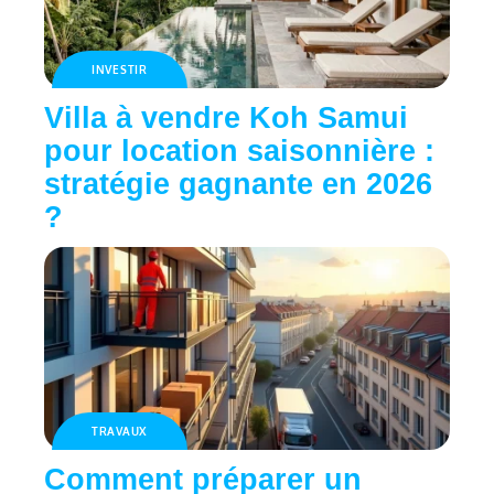
INVESTIR
Villa à vendre Koh Samui
pour location saisonnière :
stratégie gagnante en 2026
?
TRAVAUX
Comment préparer un