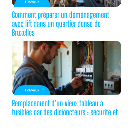
TRAVAUX
Comment préparer un déménagement
avec lift dans un quartier dense de
Bruxelles
TRAVAUX
Remplacement d’un vieux tableau à
fusibles par des disjoncteurs : sécurité et
confort